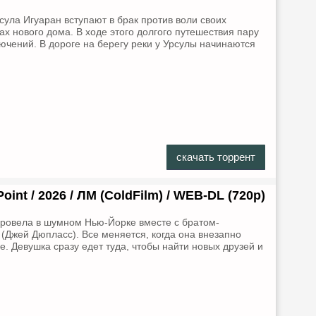
ула Игуаран вступают в брак против воли своих
ах нового дома. В ходе этого долгого путешествия пару
чений. В дороге на берегу реки у Урсулы начинаются
скачать торрент
Point / 2026 / ЛМ (ColdFilm) / WEB-DL (720р)
ровела в шумном Нью-Йорке вместе с братом-
Джей Дюпласс). Все меняется, когда она внезапно
е. Девушка сразу едет туда, чтобы найти новых друзей и