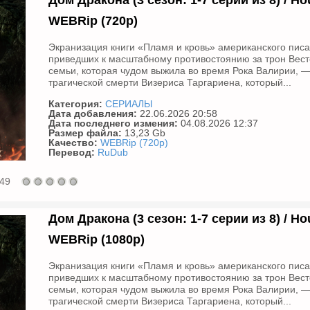
Дом Дракона (3 сезон: 1-7 серии из 8) / Hou
WEBRip (720р)
Экранизация книги «Пламя и кровь» американского писа
приведших к масштабному противостоянию за трон Вес
семьи, которая чудом выжила во время Рока Валирии, 
трагической смерти Визериса Таргариена, который...
Категория:
СЕРИАЛЫ
Дата добавления:
22.06.2026 20:58
Дата последнего измения:
04.08.2026 12:37
Размер файла:
13,23 Gb
Качество:
WEBRip (720p)
Перевод:
RuDub
49
Дом Дракона (3 сезон: 1-7 серии из 8) / Hou
WEBRip (1080р)
Экранизация книги «Пламя и кровь» американского писа
приведших к масштабному противостоянию за трон Вес
семьи, которая чудом выжила во время Рока Валирии, 
трагической смерти Визериса Таргариена, который...