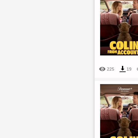
225
19