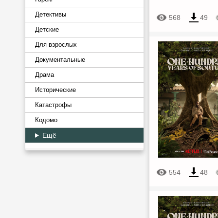
Детективы
568
49
Детские
Для взрослых
Документальные
Драма
Исторические
Катастрофы
Кодомо
Ещё
554
48