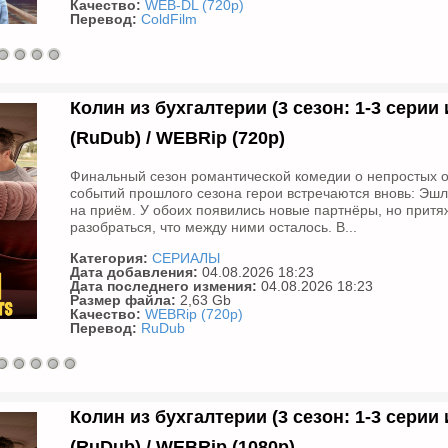
Качество:
WEB-DL (720p)
Перевод:
ColdFilm
Колин из бухгалтерии (3 сезон: 1-3 серии и
(RuDub) / WEBRip (720р)
Финальный сезон романтической комедии о непростых о
событий прошлого сезона герои встречаются вновь: Эшл
на приём. У обоих появились новые партнёры, но притя
разобраться, что между ними осталось. В...
Категория:
СЕРИАЛЫ
Дата добавления:
04.08.2026 18:23
Дата последнего измения:
04.08.2026 18:23
Размер файла:
2,63 Gb
Качество:
WEBRip (720p)
Перевод:
RuDub
Колин из бухгалтерии (3 сезон: 1-3 серии и
(RuDub) / WEBRip (1080р)