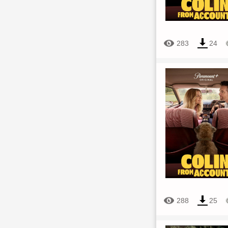
283
24
288
25