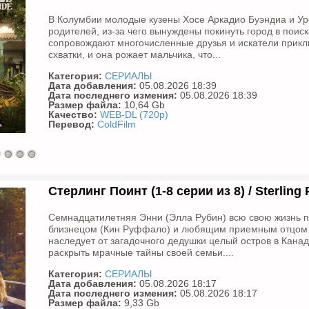
В Колумбии молодые кузены Хосе Аркадио Буэндиа и Урс
родителей, из-за чего вынуждены покинуть город в поиск
сопровождают многочисленные друзья и искатели приклю
схватки, и она рожает мальчика, что...
Категория:
СЕРИАЛЫ
Дата добавления:
05.08.2026 18:39
Дата последнего измения:
05.08.2026 18:39
Размер файла:
10,64 Gb
Качество:
WEB-DL (720p)
Перевод:
ColdFilm
Стерлинг Поинт (1-8 серии из 8) / Sterling 
Семнадцатилетняя Энни (Элла Рубин) всю свою жизнь п
близнецом (Кин Руффало) и любящим приемным отцом (
наследует от загадочного дедушки целый остров в Канад
раскрыть мрачные тайны своей семьи....
Категория:
СЕРИАЛЫ
Дата добавления:
05.08.2026 18:17
Дата последнего измения:
05.08.2026 18:17
Размер файла:
9,33 Gb