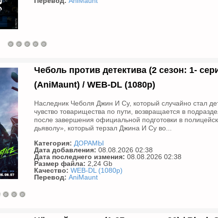
Перевод:
AniMaunt
Чеболь против детектива (2 сезон: 1- серия
(AniMaunt) / WEB-DL (1080p)
Наследник Чеболя Джин И Су, который случайно стал де
чувство товарищества по пути, возвращается в подразд
после завершения официальной подготовки в полицейско
дьяволу», который терзал Джина И Су во...
Категория:
ДОРАМЫ
Дата добавления:
08.08.2026 02:38
Дата последнего измения:
08.08.2026 02:38
Размер файла:
2,24 Gb
Качество:
WEB-DL (1080p)
Перевод:
AniMaunt