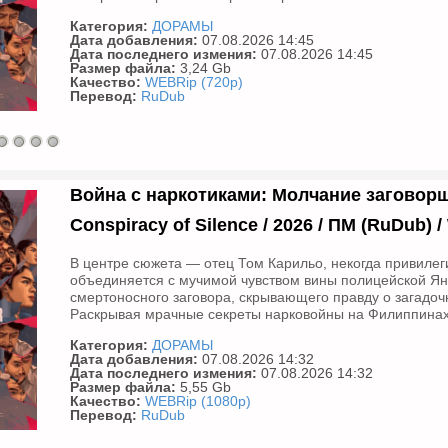
Категория:
ДОРАМЫ
Дата добавления:
07.08.2026 14:45
Дата последнего измения:
07.08.2026 14:45
Размер файла:
3,24 Gb
Качество:
WEBRip (720p)
Перевод:
RuDub
Война с наркотиками: Молчание заговорщик
Conspiracy of Silence / 2026 / ПМ (RuDub) 
В центре сюжета — отец Том Карильо, некогда привиле
объединяется с мучимой чувством вины полицейской Ян
смертоносного заговора, скрывающего правду о загадоч
Раскрывая мрачные секреты нарковойны на Филиппинах,
Категория:
ДОРАМЫ
Дата добавления:
07.08.2026 14:32
Дата последнего измения:
07.08.2026 14:32
Размер файла:
5,55 Gb
Качество:
WEBRip (1080p)
Перевод:
RuDub