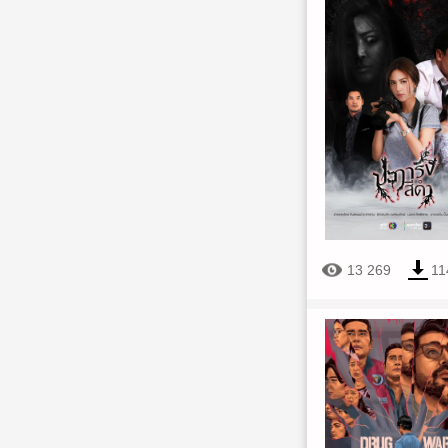
13 269
11