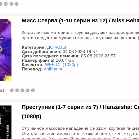
Мисс Стерва (1-10 серии из 12) / Miss Beha
Когда личные материалы группы девушек распространяю
против студентов-мужчин виновных в утечке их фотограф
Категория:
ДОРАМЫ
Дата добавления:
04.06.2026 19:57
Дата последнего измения:
05.08.2026 23:57
Размер файла:
20,04 Gb
Качество:
WEB-DL (1080p)
Перевод:
AniMaunt
61
Преступник (1-7 серии из 7) / Hanzaisha: C
(1080p)
Случайное массовое нападение с ножом, крупная пищева
Эти три события имеют столько же общего, сколько дет
единственный выживший после нападения, Сюдзи. И все