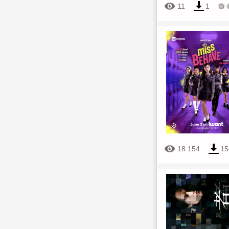
11
1
18 154
15