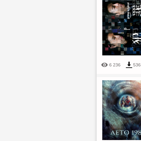
6 236
536