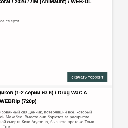
oral / 2026 / ЛМ (AniMaunt) / WEB-DL
е смерти....
скачать торрент
ов (1-2 серии из 6) / Drug War: A
/ WEBRip (720р)
гированный священник, потерявший всё, который
ой Макабео. Вместе они борются за раскрытие
ной смерти Кико Агустина, бывшего протеже Тома.
 Том...