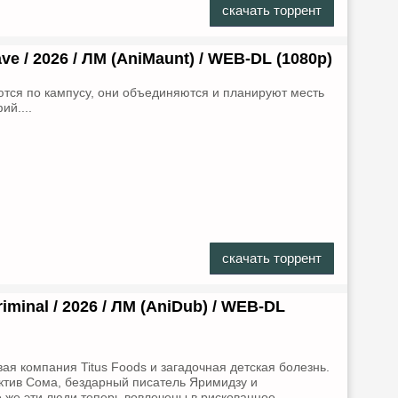
скачать торрент
ve / 2026 / ЛМ (AniMaunt) / WEB-DL (1080p)
тся по кампусу, они объединяются и планируют месть
ий....
скачать торрент
riminal / 2026 / ЛМ (AniDub) / WEB-DL
я компания Titus Foods и загадочная детская болезнь.
ектив Сома, бездарный писатель Яримидзу и
 же эти люди теперь вовлечены в рискованное