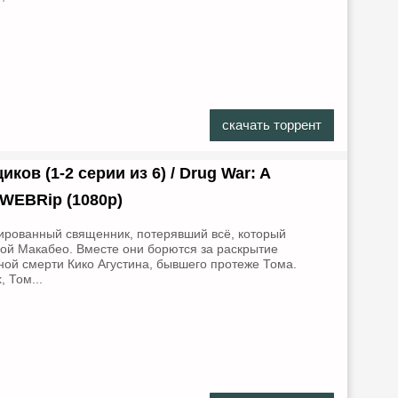
скачать торрент
ов (1-2 серии из 6) / Drug War: A
/ WEBRip (1080р)
гированный священник, потерявший всё, который
ой Макабео. Вместе они борются за раскрытие
ной смерти Кико Агустина, бывшего протеже Тома.
 Том...