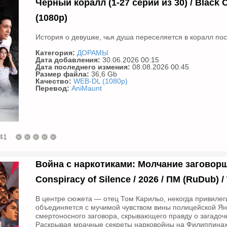
Чёрный коралл (1-27 серии из 30) / Black C
(1080p)
История о девушке, чья душа переселяется в коралл посл
Категория:
ДОРАМЫ
Дата добавления:
30.06.2026 00:15
Дата последнего измения:
08.08.2026 00:45
Размер файла:
36,6 Gb
Качество:
WEB-DL (1080p)
Перевод:
AniMaunt
41
Война с наркотиками: Молчание заговорщик
Conspiracy of Silence / 2026 / ПМ (RuDub) 
В центре сюжета — отец Том Карильо, некогда привиле
объединяется с мучимой чувством вины полицейской Ян
смертоносного заговора, скрывающего правду о загадоч
Раскрывая мрачные секреты нарковойны на Филиппинах,