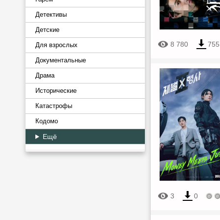
Детективы
Детские
8 780
755
Для взрослых
Документальные
Драма
Исторические
Катастрофы
Кодомо
Ещё
3
0