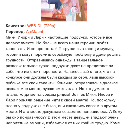
Качество:
WEB-DL (720p)
Перевод:
AniMaunt
Мики, Инори и Лари - настоящие подружки, которые всё
делают вместе. Но больше всего наши героини любят
танцевать. И не просто так! Погружаясь в танец и музыку,
героини могут пережить серьёзную проблему и даже решить
трудности. Отправившись однажды в танцевальное
развлекательное турне, подружки даже не представляли
себе, что им стоит перенести. Началось всё с того, что на
конкурсе они должны были каждый за себя, явив высокой
публике все свои таланты. Конечно, отправляясь в далёкое
незнакомое место, лучше иметь план. Но кто думает о
плане, когда мечта совсем рядом! Вот так Мики, Инори и
Лари приняли решение идти к своей мечте! Но, поскольку
плана у подружек не было, они оказались совсем в другом
месте. И это место девушкам совсем не понравилось. А Кому
бы оно понравилось? В этом месте девушки впадают очень
неприятные эмоции, избавиться от них крайне трудно. Коме