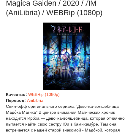
Magica Gaiden / 2020 / ЛМ
(AniLibria) / WEBRip (1080p)
Качество:
WEBRip (1080p)
Перевод:
AniLibria
Спин-офф оригинального сериала "Девочка-волшебница
Мадо́ка Ма́гика".В центре внимания Магических хроник
находится Иро́ха — Девочка-волшебница, которая отчаянно
пытается найти свою сестру Ю́и в Камихаму́ре. Там она
встречается с нашей старой знакомой - Мадо́кой, которая