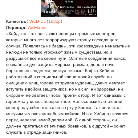
Качество:
WEB-DL (1080p)
Перевод:
AniMaunt
«Кайдзю» - так называют японцы огромных монстров,
которые много лет терроризируют страну восходящего
солнца. Появляясь из бездны, эти кровожадные ненасытные
нелюди не только угрожают живым существам, но и
разрушают всё на своём пути. Элитные соединения войск,
созданные для защиты мирных граждан, день и ночь
борются со злодеями, рискуя жизнью. Кафка Хибино,
работающий в специальной клининговой службе по
очищению улиц города от трупов чудовищ, давно мечтает
вступить в войска защитников, но ни сил, ни здоровья, ни
сноровки не хватает, чтобы пройти отбор. И вот однажды с
героем случилось невероятное: малюсенький летающий
монстр случайно оказался во рту у Кафки. Так он и стал
могучим человекоподобным кайдзю. И вот Хибино оказался
перед неразрешимой дилеммой. С одной стороны, он
должен прятаться от элитных боевиков, а с другой – хочет
служить в отряде защитников.