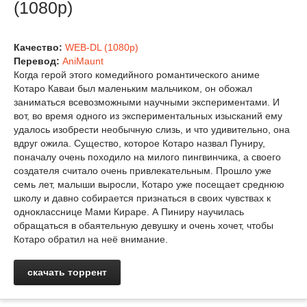
(1080p)
Качество:
WEB-DL (1080p)
Перевод:
AniMaunt
Когда герой этого комедийного романтического аниме
Котаро Каваи был маленьким мальчиком, он обожал
заниматься всевозможными научными экспериментами. И
вот, во время одного из экспериментальных изысканий ему
удалось изобрести необычную слизь, и что удивительно, она
вдруг ожила. Существо, которое Котаро назвал Пуниру,
поначалу очень походило на милого пингвинчика, а своего
создателя считало очень привлекательным. Прошло уже
семь лет, малыши выросли, Котаро уже посещает среднюю
школу и давно собирается признаться в своих чувствах к
однокласснице Мами Кираре. А Пиниру научилась
обращаться в обаятельную девушку и очень хочет, чтобы
Котаро обратил на неё внимание.
скачать торрент