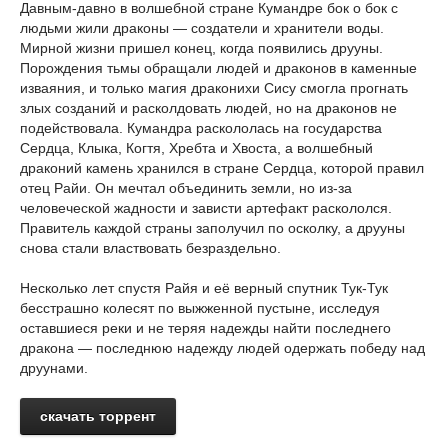
Давным-давно в волшебной стране Кумандре бок о бок с
людьми жили драконы — создатели и хранители воды.
Мирной жизни пришел конец, когда появились друуны.
Порождения тьмы обращали людей и драконов в каменные
изваяния, и только магия драконихи Сису смогла прогнать
злых созданий и расколдовать людей, но на драконов не
подействовала. Кумандра раскололась на государства
Сердца, Клыка, Когтя, Хребта и Хвоста, а волшебный
драконий камень хранился в стране Сердца, которой правил
отец Райи. Он мечтал объединить земли, но из-за
человеческой жадности и зависти артефакт раскололся.
Правитель каждой страны заполучил по осколку, а друуны
снова стали властвовать безраздельно.
Несколько лет спустя Райя и её верный спутник Тук-Тук
бесстрашно колесят по выжженной пустыне, исследуя
оставшиеся реки и не теряя надежды найти последнего
дракона — последнюю надежду людей одержать победу над
друунами.
скачать торрент