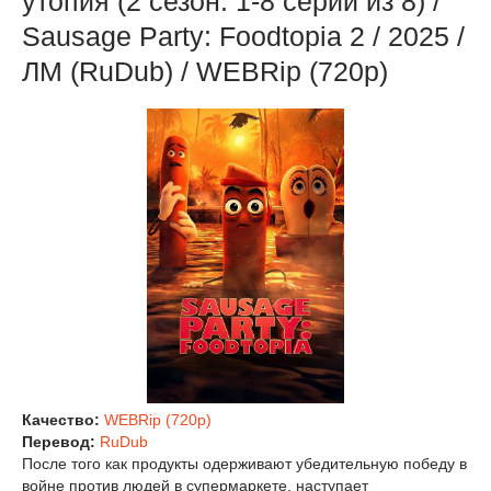
утопия (2 сезон: 1-8 серии из 8) /
Sausage Party: Foodtopia 2 / 2025 /
ЛМ (RuDub) / WEBRip (720p)
Качество:
WEBRip (720p)
Перевод:
RuDub
После того как продукты одерживают убедительную победу в
войне против людей в супермаркете, наступает