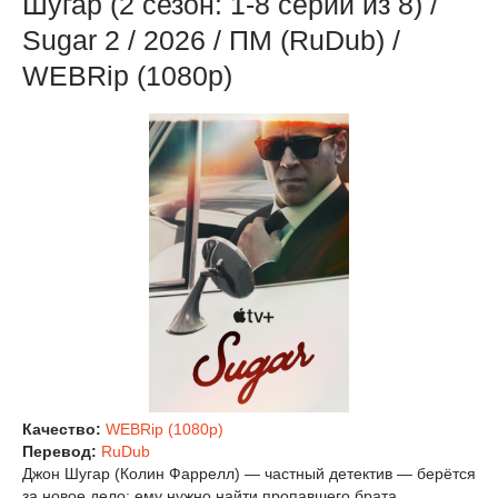
Шугар (2 сезон: 1-8 серии из 8) /
Sugar 2 / 2026 / ПМ (RuDub) /
WEBRip (1080р)
Качество:
WEBRip (1080p)
Перевод:
RuDub
Джон Шугар (Колин Фаррелл) — частный детектив — берётся
за новое дело: ему нужно найти пропавшего брата