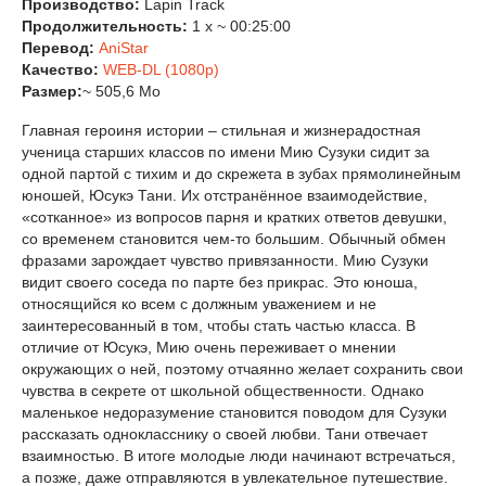
Производство:
Lapin Track
Продолжительность:
1 x ~ 00:25:00
Перевод:
AniStar
Качество:
WEB-DL (1080p)
Размер:
~ 505,6 Mo
Главная героиня истории – стильная и жизнерадостная
ученица старших классов по имени Мию Сузуки сидит за
одной партой с тихим и до скрежета в зубах прямолинейным
юношей, Юсукэ Тани. Их отстранённое взаимодействие,
«сотканное» из вопросов парня и кратких ответов девушки,
со временем становится чем-то большим. Обычный обмен
фразами зарождает чувство привязанности. Мию Сузуки
видит своего соседа по парте без прикрас. Это юноша,
относящийся ко всем с должным уважением и не
заинтересованный в том, чтобы стать частью класса. В
отличие от Юсукэ, Мию очень переживает о мнении
окружающих о ней, поэтому отчаянно желает сохранить свои
чувства в секрете от школьной общественности. Однако
маленькое недоразумение становится поводом для Сузуки
рассказать однокласснику о своей любви. Тани отвечает
взаимностью. В итоге молодые люди начинают встречаться,
а позже, даже отправляются в увлекательное путешествие.