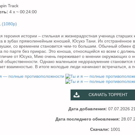
pin Track
сть:
4 x ~ 00:24:00
 (1080p)
я героиня истории – стильная и жизнерадостная ученица старших к
та в зубах прямолинейным юношей, Юсукэ Тани. Их отстранённое в
евушки, со временем становится чем-то большим. Обычный обмен 
да по парте без прикрас. Это юноша, относящийся ко всем с должн
отличие от Юсукэ, Мию очень переживает о мнении окружающих о не
ой общественности. Однако маленькое недоразумение становится п
ает взаимностью. В итоге молодые люди начинают встречаться, а п
СКАЧАТЬ ТОРРЕНТ
Дата добавления:
07.07.2026 2
Дата последнего обновления:
28.07.
Скачали:
1001