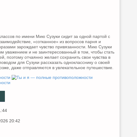
лассов по имени Мию Сузуки сидит за одной партой с
заимодействие, «сотканное» из вопросов парня и
фразами зарождает чувство привязанности. Мию Сузуки
ым уважением и не заинтересованный в том, чтобы стать
й, поэтому отчаянно желает сохранить свои чувства в
оводом для Сузуки рассказать однокласснику о своей
озже, даже отправляются в увлекательное путешествие.
1:44
2026 20:42