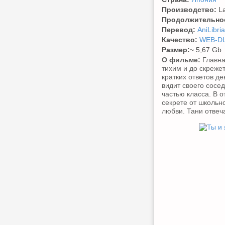
Производство:
La
Продолжительно
Перевод:
AniLibria
Качество:
WEB-DL
Размер:
~ 5,67 Gb
О фильме:
Главна
тихим и до скреже
кратких ответов д
видит своего сосе
частью класса. В 
секрете от школьн
любви. Тани отвеч