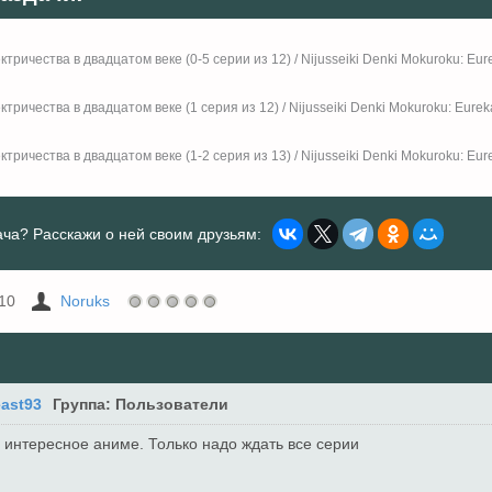
тричества в двадцатом веке (0-5 серии из 12) / Nijusseiki Denki Mokuroku: Eure
тричества в двадцатом веке (1 серия из 12) / Nijusseiki Denki Mokuroku: Eureka
тричества в двадцатом веке (1-2 серия из 13) / Nijusseiki Denki Mokuroku: Eure
ча? Расскажи о ней своим друзьям:
10
Noruks
ast93
Группа: Пользователи
 интересное аниме. Только надо ждать все серии