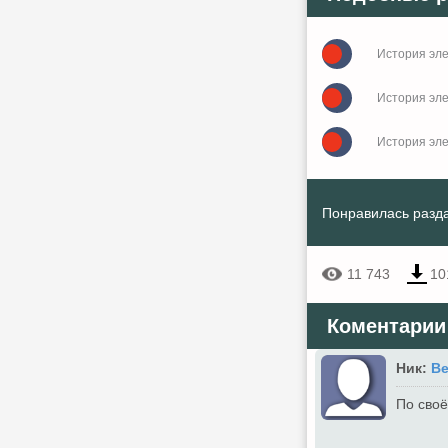
История элек
История элек
История элек
Понравилась разда
11 743
10
Коментарии
Ник:
Be
По своё