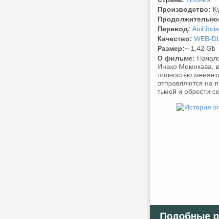
Производство:
Ky
Продолжительно
Перевод:
AniLibria
Качество:
WEB-DL
Размер:
~ 1,42 Gb
О фильме:
Начало
Инако Момокава, в
полностью меняетс
отправляются на п
тьмой и обрести се
Подобные р