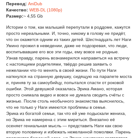
Перевод:
AniDub
Качество:
WEB-DL (1080p)
Размер:
~ 4,55 Gb
Истории о том, как малышей перепутали в роддоме, кажутся
просто нереальными. И, точно, никому в голову не придёт,
что он окажется одним из таких детей. Шестнадцать лет Наги
Умино прожил в неведении, даже не подозревая, что люди,
воспитывавшие его все эти годы, ему вовсе не родные.
Узнав правду, парень вознамерился направиться на встречу
с настоящими родителями, твёрдо решив заявить о
нежелании что-то менять в своей жизни. По пути Наги
наткнулся на странную девушку, сидящую на парапете моста
и, приняв ту за самоубийцу, попытался спасти от роковой
ошибки. Этой девушкой оказалась Эрика Амано, которая
просто снимала видео и вовсе не думала сводить счёты с
жизнью. После столь необычного знакомства выяснилось,
что не только у Наги имеются проблемы в семье.
Эрика из богатой семьи, так что ей уже подыскали жениха,
но Эрика не намерена с этим мириться. Внезапно её
осеняет гениальная мысль — представить Наги как свою
вторую половинку и избежать нежеланной помолвки. Парень